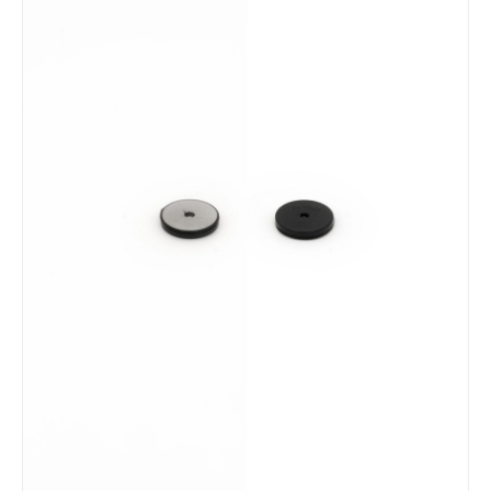
Arredamento
Racconti
News
Casi di successo
Polly
Contatti
Shop