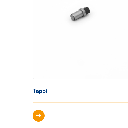
Contatti
Sho
Tappi
Scopri di più