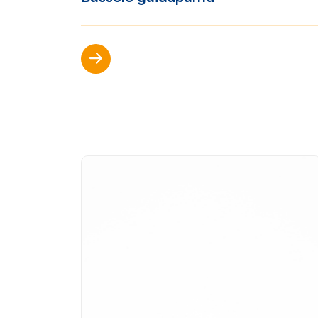
Scopri di più
?>
Mondo Cropelli
Sosten
Chi Siamo
Visi
Manifesto
Rep