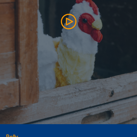
Arredamento
Racconti
News
Casi di successo
Polly
Contatti
Shop
Polly