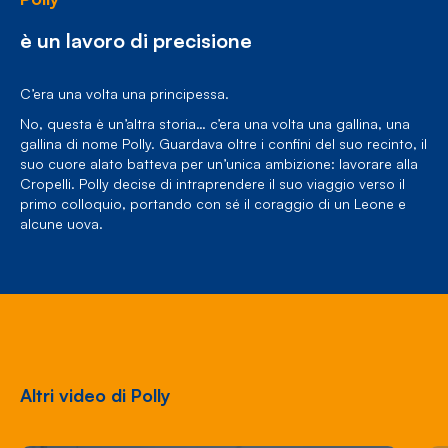
è un lavoro di precisione
C’era una volta una principessa.
No, questa è un’altra storia… c’era una volta una gallina, una
gallina di nome Polly. Guardava oltre i confini del suo recinto, il
suo cuore alato batteva per un’unica ambizione: lavorare alla
Cropelli. Polly decise di intraprendere il suo viaggio verso il
primo colloquio, portando con sé il coraggio di un Leone e
alcune uova.
Altri video di Polly