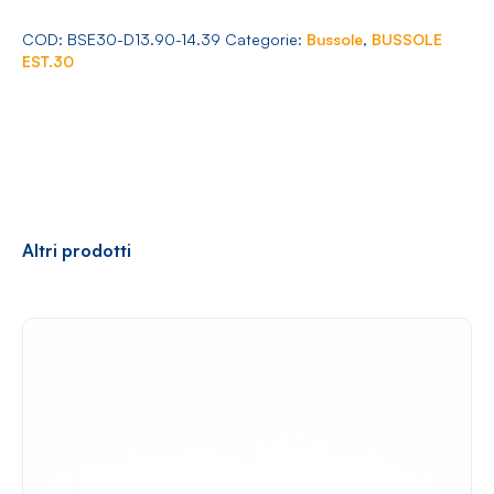
Arredamento
13.90-
14.39
COD:
BSE30-D13.90-14.39
Categorie:
Bussole
,
BUSSOLE
quantità
EST.30
Racconti
News
Casi di successo
Polly
Altri prodotti
Contatti
Shop