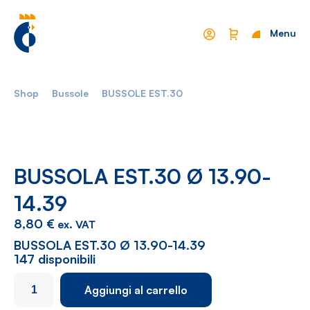
Menu
Chiudi
Shop
Bussole
BUSSOLE EST.30
Mondo Cropelli
Sostenibilità
Chi Siamo
Visione
Manifesto
Report
BUSSOLA EST.30 Ø 13.90-
14.39
Come lavoriamo
Settori
8,80
€
ex. VAT
Filosofia
Nautica
BUSSOLA EST.30 Ø 13.90-14.39
147 disponibili
Parco Macchine
Automotive
BUSSOLA
Aggiungi al carrello
Ciclo produttivo
Casalinghi
EST.30
Ø