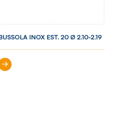
Racconti
BUSSOLA INOX EST. 20 Ø 2.10-2.19
News
e
Casi di
Scopri di più
successo
Polly
nto