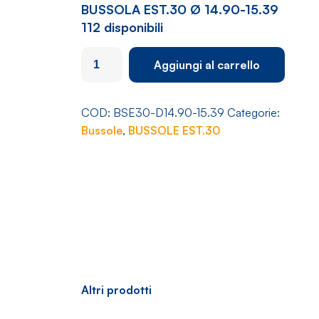
BUSSOLA EST.30 Ø 14.90-15.39
112 disponibili
BUSSOLA
Aggiungi al carrello
EST.30
Ø
14.90-
COD:
BSE30-D14.90-15.39
Categorie:
15.39
Bussole
,
BUSSOLE EST.30
quantità
Altri prodotti