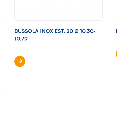
ibilità
Come lavoriamo
Settori
BUSSOLA INOX EST. 20 Ø 10.30-
one
Filosofia
Nautica
10.79
ort
Parco
Automotiv
Macchine
Casalinghi
Scopri di più
Ciclo
Arredame
produttivo
p