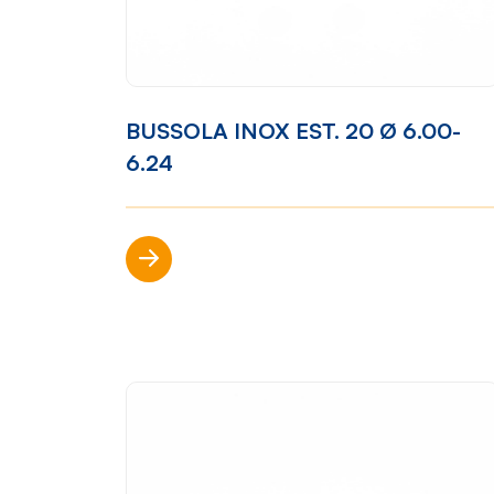
Mondo Cropelli
Sosten
BUSSOLA INOX EST. 20 Ø 6.00-
Chi Siamo
Visi
6.24
Manifesto
Rep
Scopri di più
Contatti
Sho