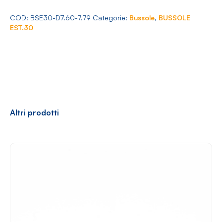
Arredamento
7.60-
7.79
COD:
BSE30-D7.60-7.79
Categorie:
Bussole
,
BUSSOLE
quantità
EST.30
Racconti
News
Casi di successo
Polly
Altri prodotti
Contatti
Shop