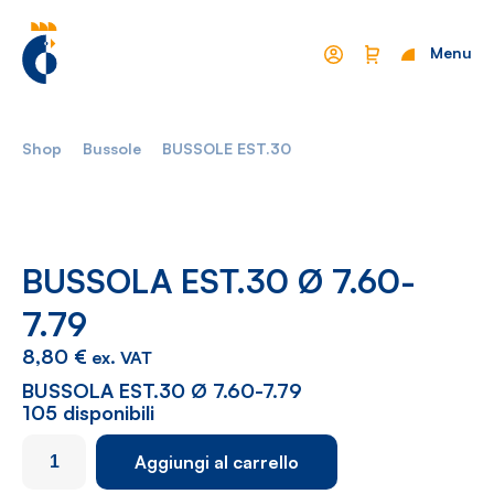
Menu
Chiudi
Shop
Bussole
BUSSOLE EST.30
Mondo Cropelli
Sostenibilità
Chi Siamo
Visione
Manifesto
Report
BUSSOLA EST.30 Ø 7.60-
7.79
Come lavoriamo
Settori
8,80
€
ex. VAT
Filosofia
Nautica
BUSSOLA EST.30 Ø 7.60-7.79
105 disponibili
Parco Macchine
Automotive
BUSSOLA
Aggiungi al carrello
Ciclo produttivo
Casalinghi
EST.30
Ø