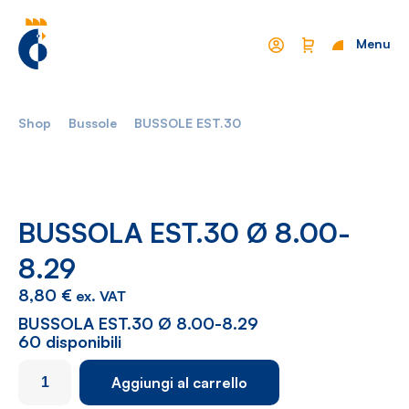
Menu
Chiudi
Shop
Bussole
BUSSOLE EST.30
Mondo Cropelli
Sostenibilità
Chi Siamo
Visione
Manifesto
Report
BUSSOLA EST.30 Ø 8.00-
8.29
Come lavoriamo
Settori
8,80
€
ex. VAT
Filosofia
Nautica
BUSSOLA EST.30 Ø 8.00-8.29
60 disponibili
Parco Macchine
Automotive
BUSSOLA
Aggiungi al carrello
Ciclo produttivo
Casalinghi
EST.30
Ø