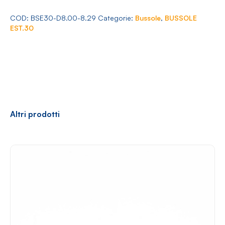
Arredamento
8.00-
8.29
COD:
BSE30-D8.00-8.29
Categorie:
Bussole
,
BUSSOLE
quantità
EST.30
Racconti
News
Casi di successo
Polly
Altri prodotti
Contatti
Shop