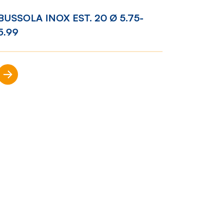
BUSSOLA INOX EST. 20 Ø 5.75-
5.99
Racconti
News
Scopri di più
e
Casi di
successo
Polly
nto