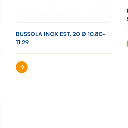
ibilità
Come lavoriamo
Settori
BUSSOLA INOX EST. 20 Ø 10.80-
one
Filosofia
Nautica
11.29
ort
Parco
Automotiv
Macchine
Casalinghi
Scopri di più
Ciclo
Arredame
produttivo
p