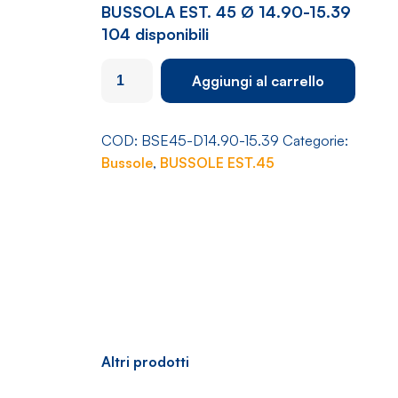
BUSSOLA EST. 45 Ø 14.90-15.39
104 disponibili
BUSSOLA
Aggiungi al carrello
EST.
45
Ø
COD:
BSE45-D14.90-15.39
Categorie:
14.90-
Bussole
,
BUSSOLE EST.45
15.39
quantità
Altri prodotti