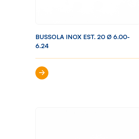
Mondo Cropelli
Sosten
BUSSOLA INOX EST. 20 Ø 6.00-
Chi Siamo
Visi
6.24
Manifesto
Rep
Scopri di più
Contatti
Sho