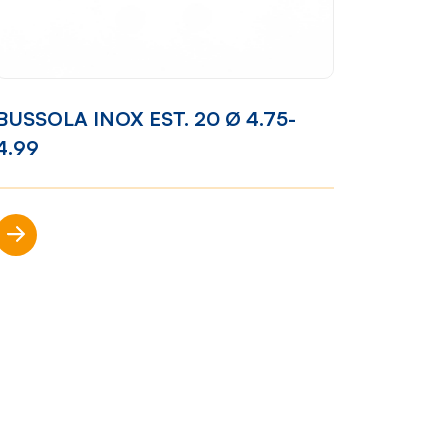
Racconti
BUSSOLA INOX EST. 20 Ø 4.75-
News
4.99
e
Casi di
successo
Scopri di più
Polly
nto