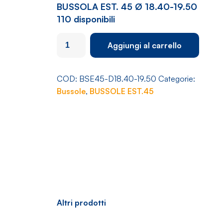
BUSSOLA EST. 45 Ø 18.40-19.50
110 disponibili
BUSSOLA
Aggiungi al carrello
EST.
45
Ø
COD:
BSE45-D18.40-19.50
Categorie:
18.40-
Bussole
,
BUSSOLE EST.45
19.50
quantità
Altri prodotti