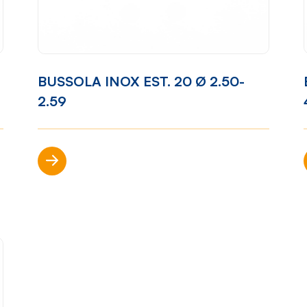
ibilità
Come lavoriamo
Settori
BUSSOLA INOX EST. 20 Ø 2.50-
one
Filosofia
Nautica
2.59
ort
Parco
Automotiv
Macchine
Casalinghi
Scopri di più
Ciclo
Arredame
produttivo
p