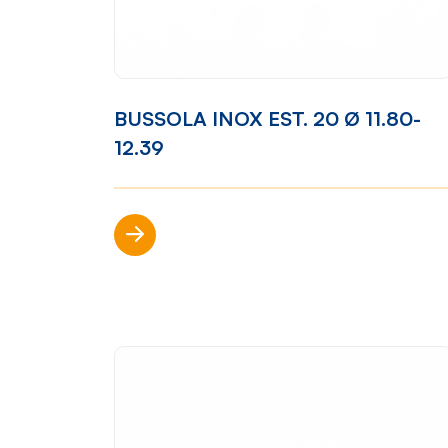
Mondo Cropelli
Sosten
BUSSOLA INOX EST. 20 Ø 11.80-
Chi Siamo
Visi
12.39
Manifesto
Rep
Scopri di più
Contatti
Sho