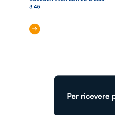
3.45
Scopri di più
Per ricevere 