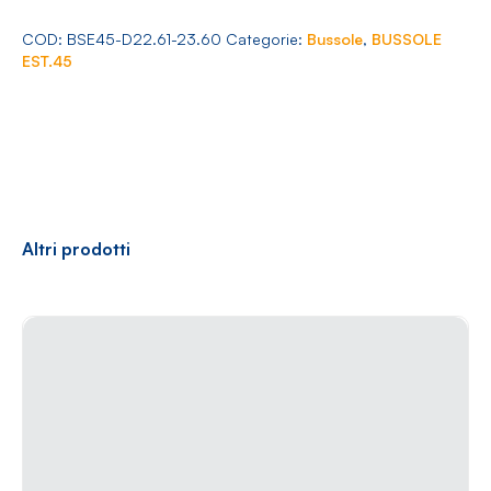
Arredamento
Ø
22.61-
COD:
BSE45-D22.61-23.60
Categorie:
Bussole
,
BUSSOLE
23.60
EST.45
quantità
Racconti
News
Casi di successo
Polly
Altri prodotti
Contatti
Shop