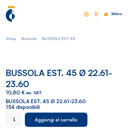
Menu
Chiudi
Shop
Bussole
BUSSOLE EST.45
Mondo Cropelli
Sostenibilità
Chi Siamo
Visione
Manifesto
Report
BUSSOLA EST. 45 Ø 22.61-
23.60
Come lavoriamo
Settori
10,80
€
ex. VAT
Filosofia
Nautica
BUSSOLA EST. 45 Ø 22.61-23.60
134 disponibili
Parco Macchine
Automotive
BUSSOLA
Aggiungi al carrello
Ciclo produttivo
Casalinghi
EST.
45