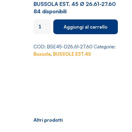
BUSSOLA EST. 45 Ø 26.61-27.60
84 disponibili
BUSSOLA
Aggiungi al carrello
EST.
45
Ø
COD:
BSE45-D26.61-27.60
Categorie:
26.61-
Bussole
,
BUSSOLE EST.45
27.60
quantità
Altri prodotti