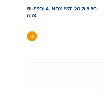
BUSSOLA INOX EST. 20 Ø 5.50-
Mondo Cropelli
Sosten
5.74
Chi Siamo
Visi
Manifesto
Rep
Scopri di più
Contatti
Sho