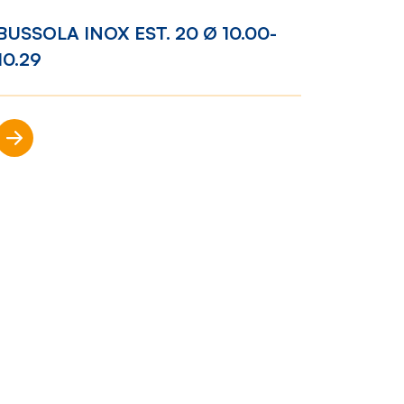
BUSSOLA INOX EST. 20 Ø 10.00-
Racconti
10.29
News
e
Casi di
Scopri di più
successo
Polly
nto