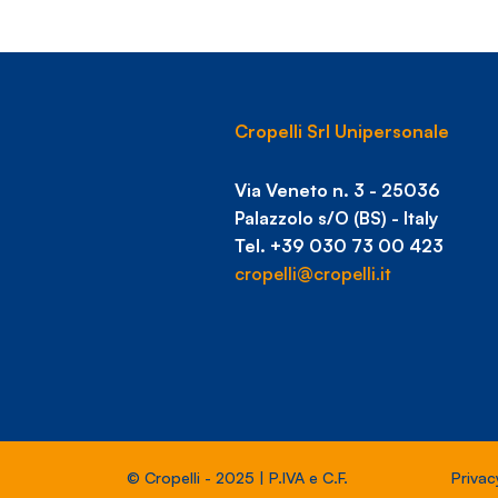
Cropelli Srl Unipersonale
Via Veneto n. 3 - 25036
Palazzolo s/O (BS) - Italy
Tel. +39 030 73 00 423
cropelli@cropelli.it
© Cropelli - 2025 | P.IVA e C.F.
Privac