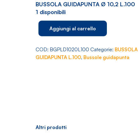
BUSSOLA GUIDAPUNTA Ø 10,2 L.100
1 disponibili
BUSSOLA
Aggiungi al carrello
GUIDAPUNTA
Ø
10,2
COD:
BGPLD1020L100
Categorie:
BUSSOLA
L.100
GUIDAPUNTA L.100
,
Bussole guidapunta
quantità
Altri prodotti