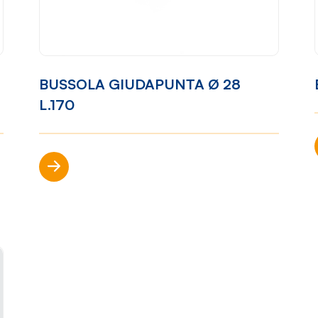
ibilità
Come lavoriamo
Settori
one
Filosofia
Nautica
BUSSOLA GIUDAPUNTA Ø 28
ort
Parco
Automotiv
L.170
Macchine
Casalinghi
Ciclo
Arredame
produttivo
Scopri di più
p