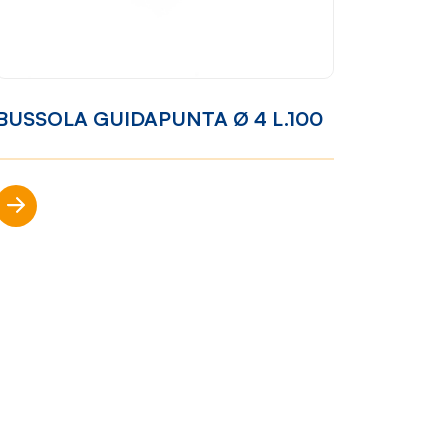
Racconti
News
BUSSOLA GUIDAPUNTA Ø 4 L.100
e
Casi di
successo
Polly
Scopri di più
nto