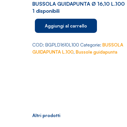
BUSSOLA GUIDAPUNTA Ø 16,10 L.100
1 disponibili
BUSSOLA
Aggiungi al carrello
GUIDAPUNTA
Ø
16,10
COD:
BGPLD1610L100
Categorie:
BUSSOLA
L.100
GUIDAPUNTA L.100
,
Bussole guidapunta
quantità
Altri prodotti