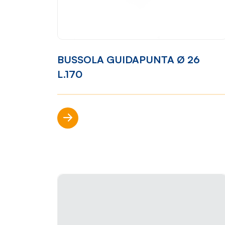
Mondo Cropelli
Sosten
Chi Siamo
Visi
BUSSOLA GUIDAPUNTA Ø 26
Manifesto
Rep
L.170
Scopri di più
Contatti
Sho