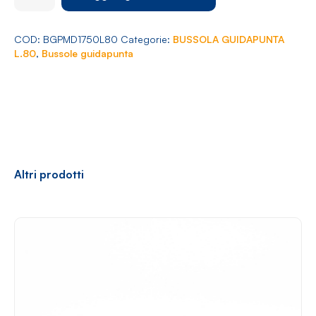
Arredamento
Ø
17,50
L.80
COD:
BGPMD1750L80
Categorie:
BUSSOLA GUIDAPUNTA
quantità
L.80
,
Bussole guidapunta
Racconti
News
Casi di successo
Polly
Altri prodotti
Contatti
Shop