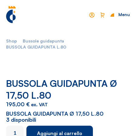
Menu
Chiudi
Shop
Bussole guidapunta
Mondo Cropelli
Sostenibilità
BUSSOLA GUIDAPUNTA L.80
Chi Siamo
Visione
Manifesto
Report
BUSSOLA GUIDAPUNTA Ø
17,50 L.80
Come lavoriamo
Settori
195,00
€
ex. VAT
Filosofia
Nautica
BUSSOLA GUIDAPUNTA Ø 17,50 L.80
Parco Macchine
Automotive
3 disponibili
Ciclo produttivo
Casalinghi
BUSSOLA
Aggiungi al carrello
GUIDAPUNTA