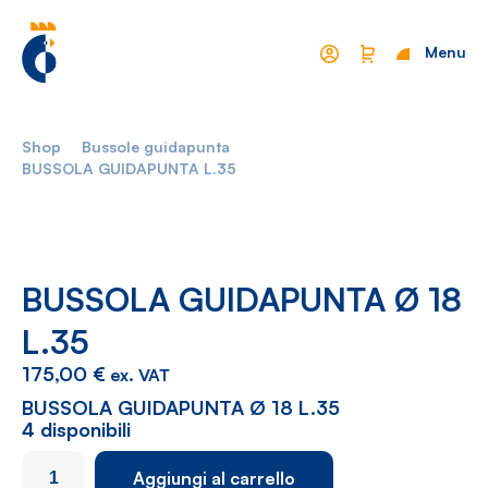
Menu
Chiudi
Shop
Bussole guidapunta
Mondo Cropelli
Sostenibilità
BUSSOLA GUIDAPUNTA L.35
Chi Siamo
Visione
Manifesto
Report
BUSSOLA GUIDAPUNTA Ø 18
L.35
Come lavoriamo
Settori
175,00
€
ex. VAT
Filosofia
Nautica
BUSSOLA GUIDAPUNTA Ø 18 L.35
Parco Macchine
Automotive
4 disponibili
Ciclo produttivo
Casalinghi
BUSSOLA
Aggiungi al carrello
GUIDAPUNTA