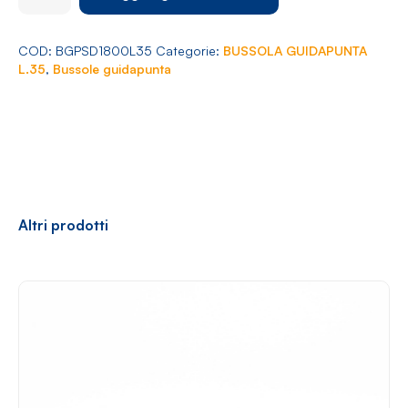
Arredamento
Ø
18
L.35
COD:
BGPSD1800L35
Categorie:
BUSSOLA GUIDAPUNTA
quantità
L.35
,
Bussole guidapunta
Racconti
News
Casi di successo
Polly
Altri prodotti
Contatti
Shop