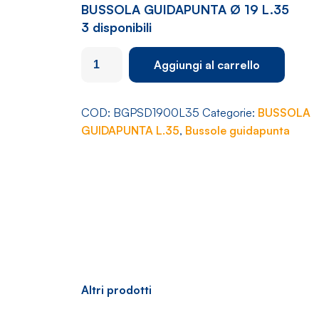
BUSSOLA GUIDAPUNTA Ø 19 L.35
3 disponibili
BUSSOLA
Aggiungi al carrello
GUIDAPUNTA
Ø
19
COD:
BGPSD1900L35
Categorie:
BUSSOLA
L.35
GUIDAPUNTA L.35
,
Bussole guidapunta
quantità
Altri prodotti