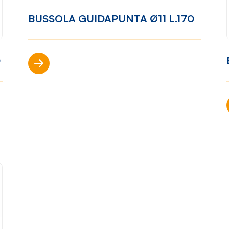
BUSSOLA GUIDAPUNTA Ø11 L.170
ibilità
Come lavoriamo
Settori
0
one
Filosofia
Nautica
Scopri di più
ort
Parco
Automotiv
Macchine
Casalinghi
Ciclo
Arredame
produttivo
p