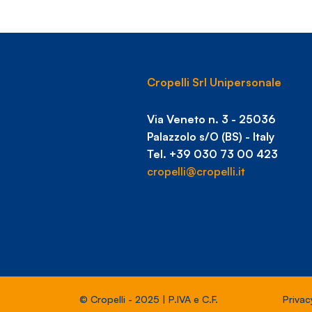
Cropelli Srl Unipersonale
Via Veneto n. 3 - 25036
Palazzolo s/O (BS) - Italy
Tel. +39 030 73 00 423
cropelli@cropelli.it
© Cropelli - 2025 | P.IVA e C.F.
Privac