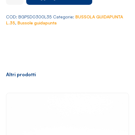
Arredamento
Ø
3
L.35
COD:
BGPSD0300L35
Categorie:
BUSSOLA GUIDAPUNTA
quantità
L.35
,
Bussole guidapunta
Racconti
News
Casi di successo
Polly
Altri prodotti
Contatti
Shop