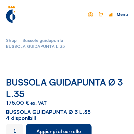
Menu
Chiudi
Shop
Bussole guidapunta
Mondo Cropelli
Sostenibilità
BUSSOLA GUIDAPUNTA L.35
Chi Siamo
Visione
Manifesto
Report
BUSSOLA GUIDAPUNTA Ø 3
L.35
Come lavoriamo
Settori
175,00
€
ex. VAT
Filosofia
Nautica
BUSSOLA GUIDAPUNTA Ø 3 L.35
Parco Macchine
Automotive
4 disponibili
Ciclo produttivo
Casalinghi
BUSSOLA
Aggiungi al carrello
GUIDAPUNTA