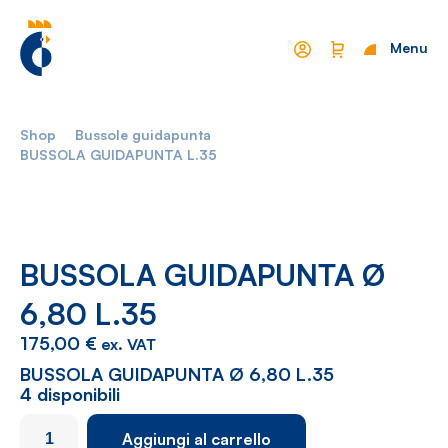
Menu
Chiudi
Shop
Bussole guidapunta
Mondo Cropelli
Sostenibilità
BUSSOLA GUIDAPUNTA L.35
Chi Siamo
Visione
Manifesto
Report
BUSSOLA GUIDAPUNTA Ø
6,80 L.35
Come lavoriamo
Settori
175,00
€
ex. VAT
Filosofia
Nautica
BUSSOLA GUIDAPUNTA Ø 6,80 L.35
Parco Macchine
Automotive
4 disponibili
Ciclo produttivo
Casalinghi
BUSSOLA
Aggiungi al carrello
GUIDAPUNTA