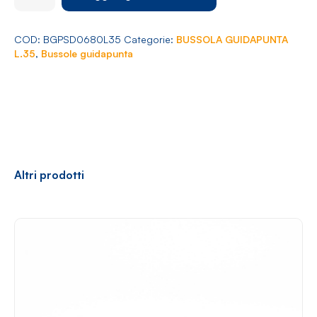
Arredamento
Ø
6,80
L.35
COD:
BGPSD0680L35
Categorie:
BUSSOLA GUIDAPUNTA
quantità
L.35
,
Bussole guidapunta
Racconti
News
Casi di successo
Polly
Altri prodotti
Contatti
Shop