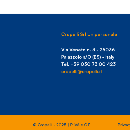
Cropelli Srl Unipersonale
Via Veneto n. 3 - 25036
Palazzolo s/O (BS) - Italy
Tel. +39 030 73 00 423
cropelli@cropelli.it
© Cropelli - 2025 | P.IVA e C.F.
Privac