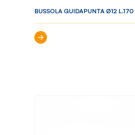
BUSSOLA GUIDAPUNTA Ø12 L.170
Mondo Cropelli
Sosten
Chi Siamo
Visi
Scopri di più
Manifesto
Rep
Contatti
Sho