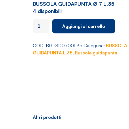
BUSSOLA GUIDAPUNTA Ø 7 L.35
4 disponibili
BUSSOLA
Aggiungi al carrello
GUIDAPUNTA
Ø
7
COD:
BGPSD0700L35
Categorie:
BUSSOLA
L.35
GUIDAPUNTA L.35
,
Bussole guidapunta
quantità
Altri prodotti