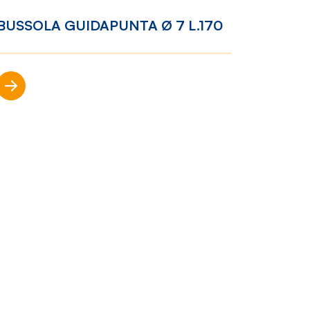
BUSSOLA GUIDAPUNTA Ø 7 L.170
Racconti
News
Scopri di più
e
Casi di
successo
Polly
nto