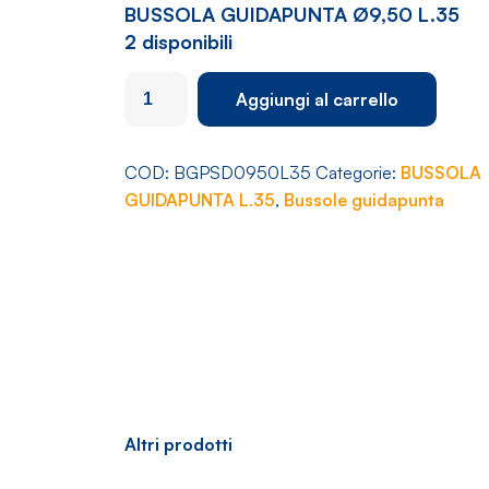
BUSSOLA GUIDAPUNTA Ø9,50 L.35
2 disponibili
BUSSOLA
Aggiungi al carrello
GUIDAPUNTA
Ø9,50
L.35
COD:
BGPSD0950L35
Categorie:
BUSSOLA
quantità
GUIDAPUNTA L.35
,
Bussole guidapunta
Altri prodotti