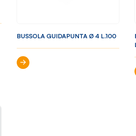
ibilità
Come lavoriamo
Settori
one
Filosofia
Nautica
BUSSOLA GUIDAPUNTA Ø 4 L.100
ort
Parco
Automotiv
Macchine
Casalinghi
Ciclo
Scopri di più
Arredame
produttivo
p