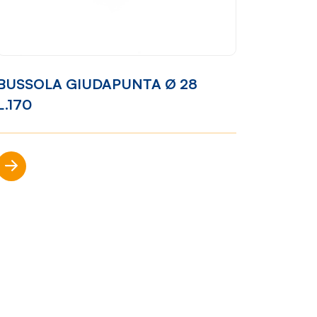
Racconti
News
BUSSOLA GIUDAPUNTA Ø 28
e
Casi di
L.170
successo
Polly
nto
Scopri di più