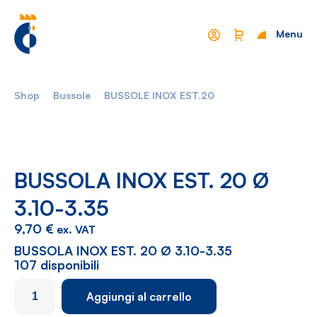
Menu
Chiudi
Shop
Bussole
BUSSOLE INOX EST.20
Mondo Cropelli
Sostenibilità
Chi Siamo
Visione
Manifesto
Report
BUSSOLA INOX EST. 20 Ø
3.10-3.35
Come lavoriamo
Settori
9,70
€
ex. VAT
Filosofia
Nautica
BUSSOLA INOX EST. 20 Ø 3.10-3.35
107 disponibili
Parco Macchine
Automotive
BUSSOLA
Aggiungi al carrello
Ciclo produttivo
Casalinghi
INOX
EST.