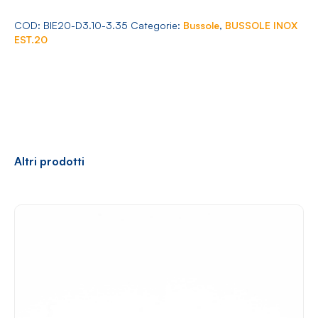
Arredamento
20
Ø
COD:
BIE20-D3.10-3.35
Categorie:
Bussole
,
BUSSOLE INOX
3.10-
EST.20
3.35
quantità
Racconti
News
Casi di successo
Polly
Altri prodotti
Contatti
Shop