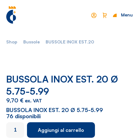
Menu
Chiudi
Shop
Bussole
BUSSOLE INOX EST.20
Mondo Cropelli
Sostenibilità
Chi Siamo
Visione
Manifesto
Report
BUSSOLA INOX EST. 20 Ø
5.75-5.99
Come lavoriamo
Settori
9,70
€
ex. VAT
Filosofia
Nautica
BUSSOLA INOX EST. 20 Ø 5.75-5.99
76 disponibili
Parco Macchine
Automotive
BUSSOLA
Aggiungi al carrello
Ciclo produttivo
Casalinghi
INOX
EST.