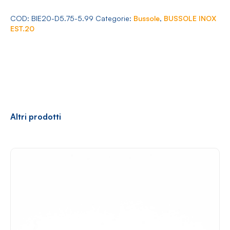
Arredamento
20
Ø
COD:
BIE20-D5.75-5.99
Categorie:
Bussole
,
BUSSOLE INOX
5.75-
EST.20
5.99
quantità
Racconti
News
Casi di successo
Polly
Altri prodotti
Contatti
Shop