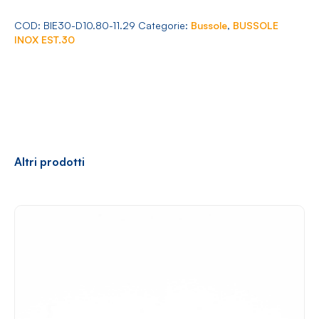
Arredamento
30
Ø
COD:
BIE30-D10.80-11.29
Categorie:
Bussole
,
BUSSOLE
10.80-
INOX EST.30
11.29
quantità
Racconti
News
Casi di successo
Polly
Altri prodotti
Contatti
Shop