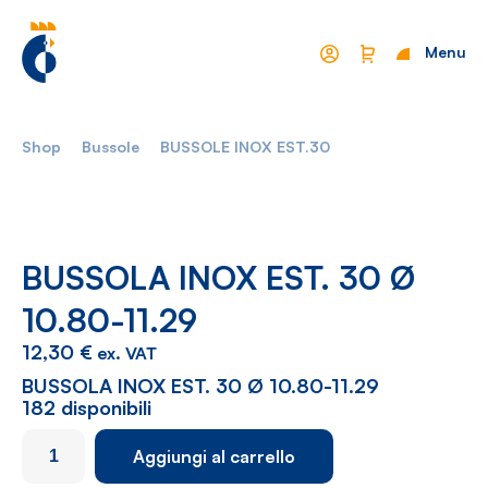
Menu
Chiudi
Shop
Bussole
BUSSOLE INOX EST.30
Mondo Cropelli
Sostenibilità
Chi Siamo
Visione
Manifesto
Report
BUSSOLA INOX EST. 30 Ø
10.80-11.29
Come lavoriamo
Settori
12,30
€
ex. VAT
Filosofia
Nautica
BUSSOLA INOX EST. 30 Ø 10.80-11.29
182 disponibili
Parco Macchine
Automotive
BUSSOLA
Aggiungi al carrello
Ciclo produttivo
Casalinghi
INOX
EST.