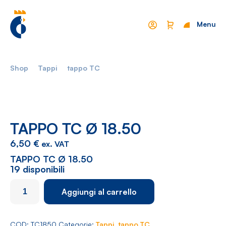
Menu
Chiudi
Shop
Tappi
tappo TC
Mondo Cropelli
Sostenibilità
Chi Siamo
Visione
Manifesto
Report
TAPPO TC Ø 18.50
6,50
€
ex. VAT
Come lavoriamo
Settori
TAPPO TC Ø 18.50
19 disponibili
Filosofia
Nautica
TAPPO
Aggiungi al carrello
TC
Parco Macchine
Automotive
Ø
Ciclo produttivo
Casalinghi
18.50
quantità
COD:
TC1850
Categorie:
Tappi
,
tappo TC