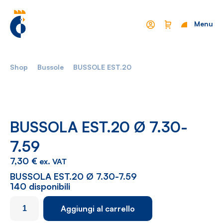
Menu
Chiudi
Shop
Bussole
BUSSOLE EST.20
Mondo Cropelli
Sostenibilità
Chi Siamo
Visione
Manifesto
Report
BUSSOLA EST.20 Ø 7.30-
7.59
Come lavoriamo
Settori
7,30
€
ex. VAT
Filosofia
Nautica
BUSSOLA EST.20 Ø 7.30-7.59
140 disponibili
Parco Macchine
Automotive
BUSSOLA
Aggiungi al carrello
Ciclo produttivo
Casalinghi
EST.20
Ø