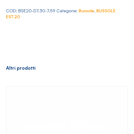
Arredamento
7.30-
7.59
COD:
BSE20-D7.30-7.59
Categorie:
Bussole
,
BUSSOLE
quantità
EST.20
Racconti
News
Casi di successo
Polly
Altri prodotti
Contatti
Shop