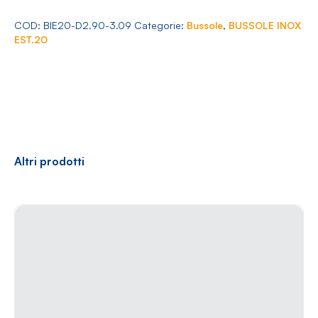
Arredamento
20
Ø
COD:
BIE20-D2.90-3.09
Categorie:
Bussole
,
BUSSOLE INOX
2.90-
EST.20
3.09
quantità
Racconti
News
Casi di successo
Polly
Altri prodotti
Contatti
Shop