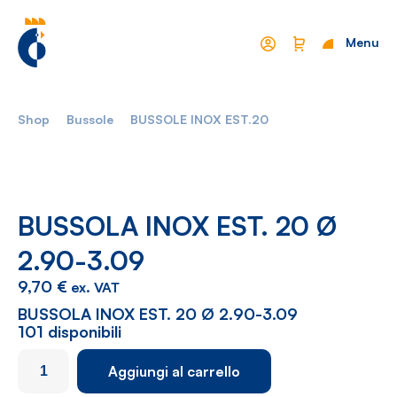
Menu
Chiudi
Shop
Bussole
BUSSOLE INOX EST.20
Mondo Cropelli
Sostenibilità
Chi Siamo
Visione
Manifesto
Report
BUSSOLA INOX EST. 20 Ø
2.90-3.09
Come lavoriamo
Settori
9,70
€
ex. VAT
Filosofia
Nautica
BUSSOLA INOX EST. 20 Ø 2.90-3.09
101 disponibili
Parco Macchine
Automotive
BUSSOLA
Aggiungi al carrello
Ciclo produttivo
Casalinghi
INOX
EST.