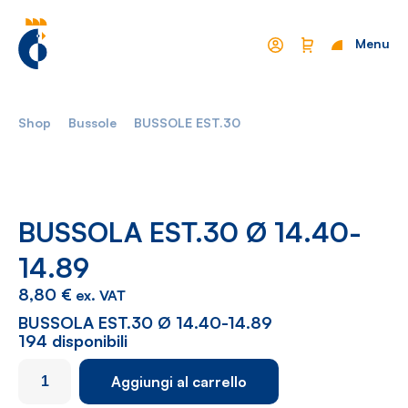
Menu
Chiudi
Shop
Bussole
BUSSOLE EST.30
Mondo Cropelli
Sostenibilità
Chi Siamo
Visione
Manifesto
Report
BUSSOLA EST.30 Ø 14.40-
14.89
Come lavoriamo
Settori
8,80
€
ex. VAT
Filosofia
Nautica
BUSSOLA EST.30 Ø 14.40-14.89
194 disponibili
Parco Macchine
Automotive
BUSSOLA
Aggiungi al carrello
Ciclo produttivo
Casalinghi
EST.30
Ø