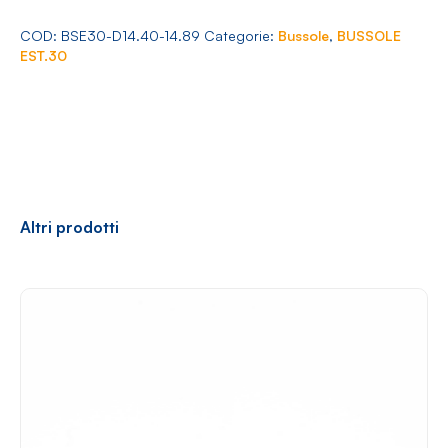
Arredamento
14.40-
14.89
COD:
BSE30-D14.40-14.89
Categorie:
Bussole
,
BUSSOLE
quantità
EST.30
Racconti
News
Casi di successo
Polly
Altri prodotti
Contatti
Shop