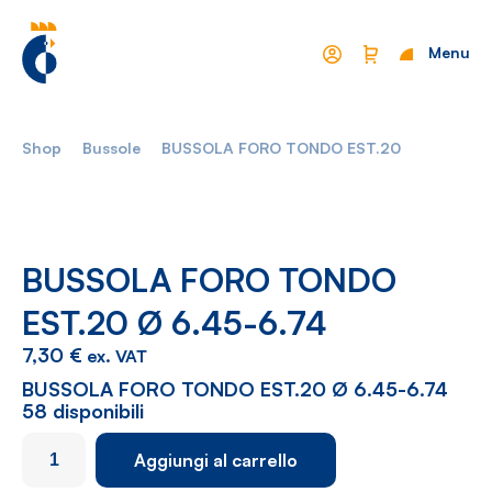
Menu
Chiudi
Shop
Bussole
BUSSOLA FORO TONDO EST.20
Mondo Cropelli
Sostenibilità
Chi Siamo
Visione
Manifesto
Report
BUSSOLA FORO TONDO
EST.20 Ø 6.45-6.74
Come lavoriamo
Settori
7,30
€
ex. VAT
Filosofia
Nautica
BUSSOLA FORO TONDO EST.20 Ø 6.45-6.74
58 disponibili
Parco Macchine
Automotive
BUSSOLA
Aggiungi al carrello
Ciclo produttivo
Casalinghi
FORO
TONDO