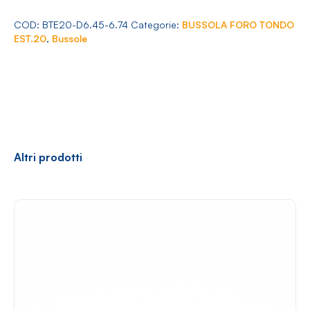
Arredamento
EST.20
Ø
COD:
BTE20-D6.45-6.74
Categorie:
BUSSOLA FORO TONDO
6.45-
EST.20
,
Bussole
6.74
quantità
Racconti
News
Casi di successo
Polly
Altri prodotti
Contatti
Shop