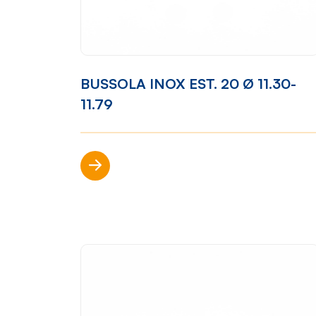
Mondo Cropelli
Sosten
BUSSOLA INOX EST. 20 Ø 11.30-
Chi Siamo
Visi
11.79
Manifesto
Rep
Scopri di più
Contatti
Sho