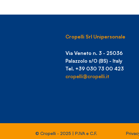
Cropelli Srl Unipersonale
Via Veneto n. 3 - 25036
Palazzolo s/O (BS) - Italy
Tel. +39 030 73 00 423
cropelli@cropelli.it
© Cropelli - 2025 | P.IVA e C.F.
Privac