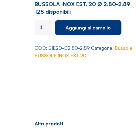
BUSSOLA INOX EST. 20 Ø 2.80-2.89
128 disponibili
BUSSOLA
Aggiungi al carrello
INOX
EST.
20
COD:
BIE20-D2.80-2.89
Categorie:
Bussole
,
Ø
BUSSOLE INOX EST.20
2.80-
2.89
quantità
Altri prodotti