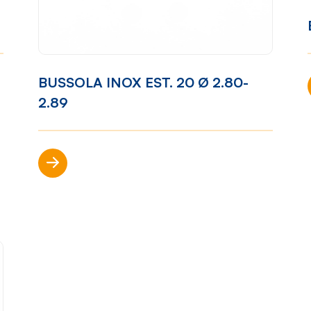
ibilità
Come lavoriamo
Settori
BUSSOLA INOX EST. 20 Ø 2.80-
one
Filosofia
Nautica
2.89
ort
Parco
Automotiv
Macchine
Casalinghi
Scopri di più
Ciclo
Arredame
produttivo
p