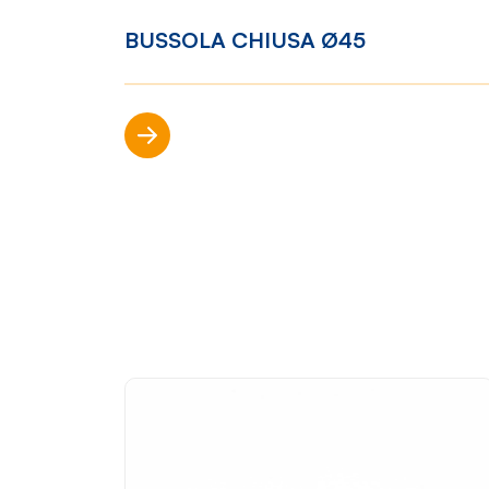
BUSSOLA CHIUSA Ø45
Mondo Cropelli
Sosten
Scopri di più
Chi Siamo
Visi
Manifesto
Rep
Contatti
Sho