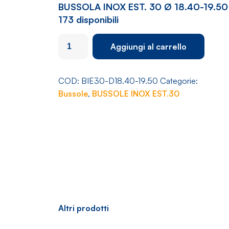
BUSSOLA INOX EST. 30 Ø 18.40-19.50
173 disponibili
BUSSOLA
Aggiungi al carrello
INOX
EST.
30
COD:
BIE30-D18.40-19.50
Categorie:
Ø
Bussole
,
BUSSOLE INOX EST.30
18.40-
19.50
quantità
Altri prodotti