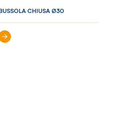
BUSSOLA CHIUSA Ø30
Racconti
Scopri di più
News
e
Casi di
successo
Polly
nto