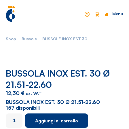
Menu
Chiudi
Shop
Bussole
BUSSOLE INOX EST.30
Mondo Cropelli
Sostenibilità
Chi Siamo
Visione
Manifesto
Report
BUSSOLA INOX EST. 30 Ø
21.51-22.60
Come lavoriamo
Settori
12,30
€
ex. VAT
Filosofia
Nautica
BUSSOLA INOX EST. 30 Ø 21.51-22.60
157 disponibili
Parco Macchine
Automotive
BUSSOLA
Aggiungi al carrello
Ciclo produttivo
Casalinghi
INOX
EST.