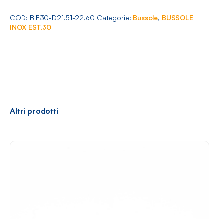
Arredamento
30
Ø
COD:
BIE30-D21.51-22.60
Categorie:
Bussole
,
BUSSOLE
21.51-
INOX EST.30
22.60
quantità
Racconti
News
Casi di successo
Polly
Altri prodotti
Contatti
Shop