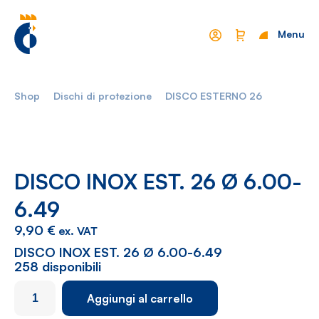
Menu
Chiudi
Shop
Dischi di protezione
DISCO ESTERNO 26
Mondo Cropelli
Sostenibilità
Chi Siamo
Visione
Manifesto
Report
DISCO INOX EST. 26 Ø 6.00-
6.49
Come lavoriamo
Settori
9,90
€
ex. VAT
Filosofia
Nautica
DISCO INOX EST. 26 Ø 6.00-6.49
258 disponibili
Parco Macchine
Automotive
DISCO
Aggiungi al carrello
Ciclo produttivo
Casalinghi
INOX
EST.