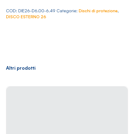
Arredamento
26
Ø
COD:
DIE26-D6.00-6.49
Categorie:
Dischi di protezione
,
6.00-
DISCO ESTERNO 26
6.49
quantità
Racconti
News
Casi di successo
Polly
Altri prodotti
Contatti
Shop