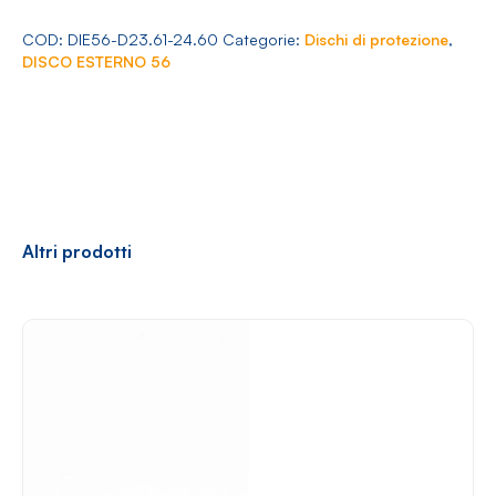
Arredamento
56
Ø
COD:
DIE56-D23.61-24.60
Categorie:
Dischi di protezione
,
23.61-
DISCO ESTERNO 56
24.60
quantità
Racconti
News
Casi di successo
Polly
Altri prodotti
Contatti
Shop