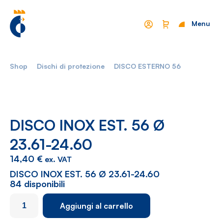
Menu
Chiudi
Shop
Dischi di protezione
DISCO ESTERNO 56
Mondo Cropelli
Sostenibilità
Chi Siamo
Visione
Manifesto
Report
DISCO INOX EST. 56 Ø
23.61-24.60
Come lavoriamo
Settori
14,40
€
ex. VAT
Filosofia
Nautica
DISCO INOX EST. 56 Ø 23.61-24.60
84 disponibili
Parco Macchine
Automotive
DISCO
Aggiungi al carrello
Ciclo produttivo
Casalinghi
INOX
EST.