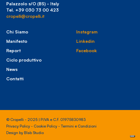
Palazzolo s/O (BS) - Italy
Tel. +39 030 73 00 423
cropelli@cropelli.it
Chi Siamo
Instagram
Manifesto
Linkedin
Report
Facebook
Ciclo produttivo
News
Contatti
© Cropelli - 2025 | P.IVA e C.F. 01975830983
Privacy Policy
-
Cookie Policy
-
Termini e Condizioni
Design by
Blab Studio