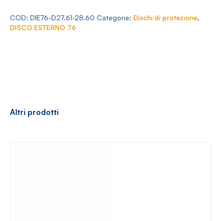
Arredamento
76
Ø
COD:
DIE76-D27.61-28.60
Categorie:
Dischi di protezione
,
27.61-
DISCO ESTERNO 76
28.60
quantità
Racconti
News
Casi di successo
Polly
Altri prodotti
Contatti
Shop