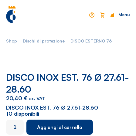
Menu
Chiudi
Shop
Dischi di protezione
DISCO ESTERNO 76
Mondo Cropelli
Sostenibilità
Chi Siamo
Visione
Manifesto
Report
DISCO INOX EST. 76 Ø 27.61-
28.60
Come lavoriamo
Settori
20,40
€
ex. VAT
Filosofia
Nautica
DISCO INOX EST. 76 Ø 27.61-28.60
10 disponibili
Parco Macchine
Automotive
DISCO
Aggiungi al carrello
Ciclo produttivo
Casalinghi
INOX
EST.