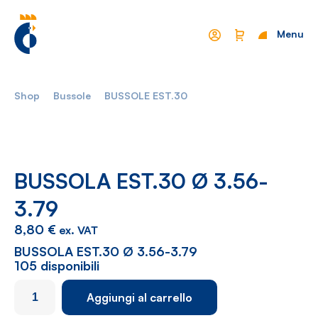
Menu
Chiudi
Shop
Bussole
BUSSOLE EST.30
Mondo Cropelli
Sostenibilità
Chi Siamo
Visione
Manifesto
Report
BUSSOLA EST.30 Ø 3.56-
3.79
Come lavoriamo
Settori
8,80
€
ex. VAT
Filosofia
Nautica
BUSSOLA EST.30 Ø 3.56-3.79
105 disponibili
Parco Macchine
Automotive
BUSSOLA
Aggiungi al carrello
Ciclo produttivo
Casalinghi
EST.30
Ø