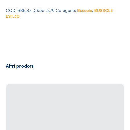
Arredamento
3.56-
3.79
COD:
BSE30-D3.56-3.79
Categorie:
Bussole
,
BUSSOLE
quantità
EST.30
Racconti
News
Casi di successo
Polly
Altri prodotti
Contatti
Shop