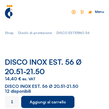
Menu
Chiudi
Shop
Dischi di protezione
DISCO ESTERNO 56
Mondo Cropelli
Sostenibilità
Chi Siamo
Visione
Manifesto
Report
DISCO INOX EST. 56 Ø
20.51-21.50
Come lavoriamo
Settori
14,40
€
ex. VAT
Filosofia
Nautica
DISCO INOX EST. 56 Ø 20.51-21.50
12 disponibili
Parco Macchine
Automotive
DISCO
Aggiungi al carrello
Ciclo produttivo
Casalinghi
INOX
EST.