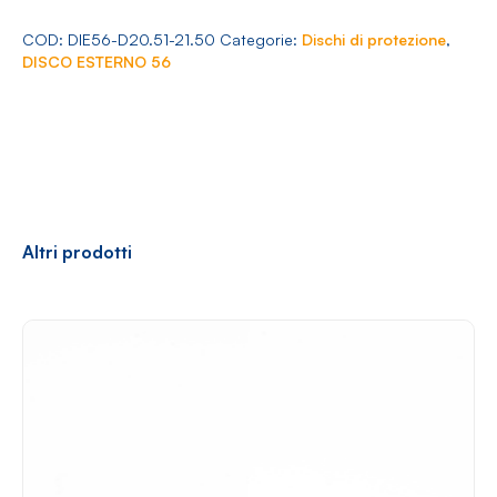
Arredamento
56
Ø
COD:
DIE56-D20.51-21.50
Categorie:
Dischi di protezione
,
20.51-
DISCO ESTERNO 56
21.50
quantità
Racconti
News
Casi di successo
Polly
Altri prodotti
Contatti
Shop